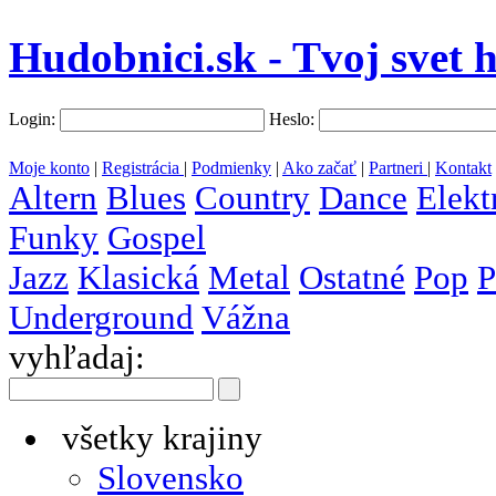
Hudobnici.sk - Tvoj svet 
Login:
Heslo:
Moje konto
|
Registrácia
|
Podmienky
|
Ako začať
|
Partneri
|
Kontakt
Altern
Blues
Country
Dance
Elekt
Funky
Gospel
Jazz
Klasická
Metal
Ostatné
Pop
P
Underground
Vážna
vyhľadaj:
všetky krajiny
Slovensko