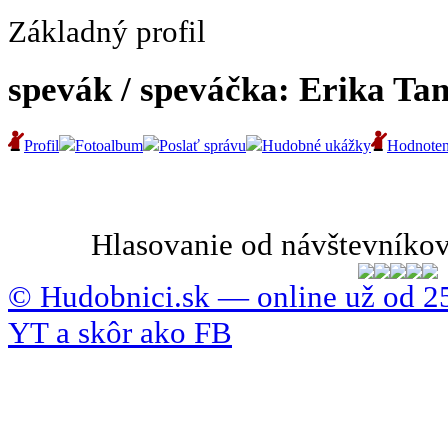
Základný profil
spevák / speváčka: Erika Ta
Profil
Fotoalbum
Poslať správu
Hudobné ukážky
Hodnoten
Hlasovanie od návštevníkov
© Hudobnici.sk — online už od 25
YT a skôr ako FB