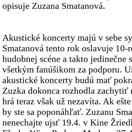
opisuje Zuzana Smatanová.
Akustické koncerty majú v sebe s
Smatanová tento rok oslavuje 10-
hudobnej scéne a takto jedinečne
všetkým fanúšikom za podporu. Už 
akustické koncerty budú mať pokra
Zuzka dokonca rozhodla zachytiť
hrá teraz však už nezavíta. Ak ešt
by ste sa poponáhľať. Zuzanu Sma
nenechajte ujsť 19.4. v Kine Žried