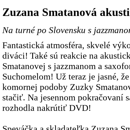
Zuzana Smatanová akust
Na turné po Slovensku s jazzma
Fantastická atmosféra, skvelé vý
diváci! Také sú reakcie na akusti
Smatanovej s jazzmanom a saxof
Suchomelom! Už teraz je jasné, že
komornej podoby Zuzky Smatanov
stačiť. Na jesennom pokračovaní 
rozhodla nakrútiť DVD!
Speváčka a skladateľka Zuzana Sm