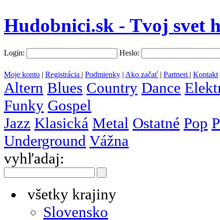
Hudobnici.sk - Tvoj svet 
Login:
Heslo:
Moje konto
|
Registrácia
|
Podmienky
|
Ako začať
|
Partneri
|
Kontakt
Altern
Blues
Country
Dance
Elekt
Funky
Gospel
Jazz
Klasická
Metal
Ostatné
Pop
P
Underground
Vážna
vyhľadaj:
všetky krajiny
Slovensko