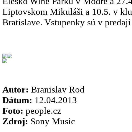
Elesko Wine Parku v Modre a 27.4
Liptovskom Mikuláši a 10.5. v kl
Bratislave. Vstupenky sú v predaj
Autor:
Branislav Rod
Dátum:
12.04.2013
Foto:
people.cz
Zdroj:
Sony Music