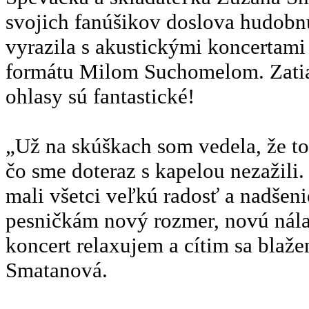
svojich fanúšikov doslova hudobn
vyrazila s akustickými koncertam
formátu Milom Suchomelom. Zatiaľ
ohlasy sú fantastické!
„Už na skúškach som vedela, že t
čo sme doteraz s kapelou nezažili
mali všetci veľkú radosť a nadšen
pesničkám nový rozmer, novú nála
koncert relaxujem a cítim sa bla
Smatanová.