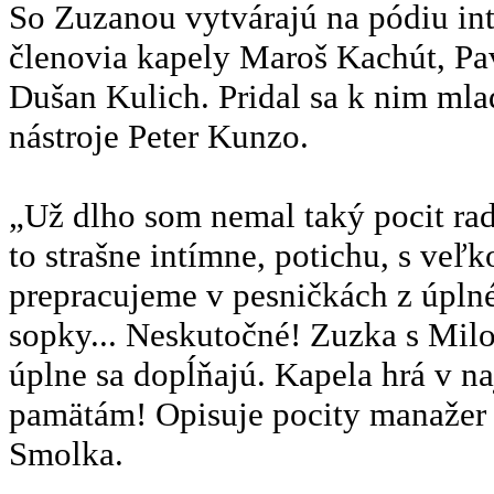
So Zuzanou vytvárajú na pódiu in
členovia kapely Maroš Kachút, Pa
Dušan Kulich. Pridal sa k nim mla
nástroje Peter Kunzo.
„Už dlho som nemal taký pocit rad
to strašne intímne, potichu, s ve
prepracujeme v pesničkách z úpln
sopky... Neskutočné! Zuzka s Mil
úplne sa dopĺňajú. Kapela hrá v na
pamätám! Opisuje pocity manažer a
Smolka.