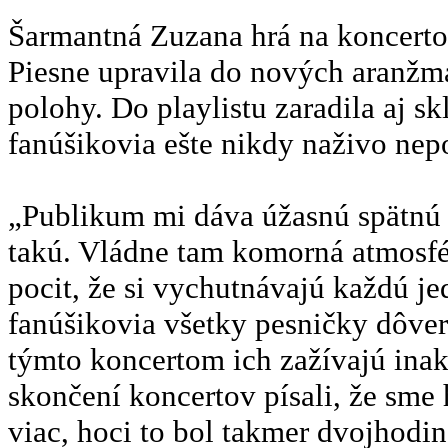
Šarmantná Zuzana hrá na koncertoc
Piesne upravila do nových aranžmá
polohy. Do playlistu zaradila aj sk
fanúšikovia ešte nikdy naživo nep
„Publikum mi dáva úžasnú spätnú 
takú. Vládne tam komorná atmosfé
pocit, že si vychutnávajú každú j
fanúšikovia všetky pesničky dôver
týmto koncertom ich zažívajú ina
skončení koncertov písali, že sme h
viac, hoci to bol takmer dvojhodi