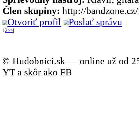
Člen skupiny:
http://bandzone.cz
Otvoriť profil
Poslať správu
1
2
>
>|
© Hudobnici.sk — online už od 25
YT a skôr ako FB