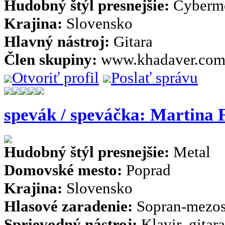
Hudobný štýl presnejšie:
Cyberme
Krajina:
Slovensko
Hlavný nástroj:
Gitara
Člen skupiny:
www.khadaver.co
Otvoriť profil
Poslať správu
spevák / speváčka: Martina 
Hudobný štýl presnejšie:
Metal
Domovské mesto:
Poprad
Krajina:
Slovensko
Hlasové zaradenie:
Sopran-mezos
Sprievodný nástroj:
Klavir, gitara