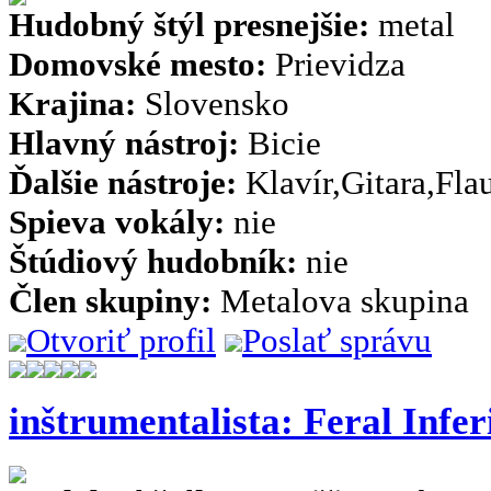
Hudobný štýl presnejšie:
metal
Domovské mesto:
Prievidza
Krajina:
Slovensko
Hlavný nástroj:
Bicie
Ďalšie nástroje:
Klavír,Gitara,Fla
Spieva vokály:
nie
Štúdiový hudobník:
nie
Člen skupiny:
Metalova skupina
Otvoriť profil
Poslať správu
inštrumentalista: Feral Infer