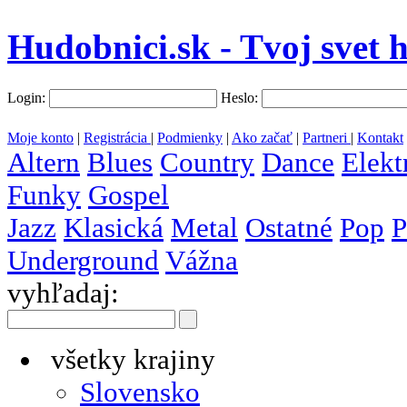
Hudobnici.sk - Tvoj svet 
Login:
Heslo:
Moje konto
|
Registrácia
|
Podmienky
|
Ako začať
|
Partneri
|
Kontakt
Altern
Blues
Country
Dance
Elekt
Funky
Gospel
Jazz
Klasická
Metal
Ostatné
Pop
P
Underground
Vážna
vyhľadaj:
všetky krajiny
Slovensko