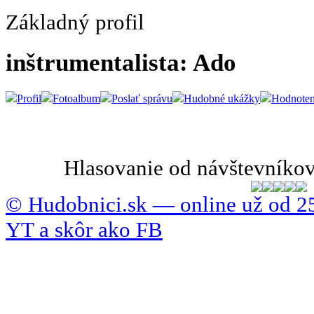
Základný profil
inštrumentalista: Ado
Profil
Fotoalbum
Poslať správu
Hudobné ukážky
Hodnoten
Hlasovanie od návštevníkov
© Hudobnici.sk — online už od 25
YT a skôr ako FB