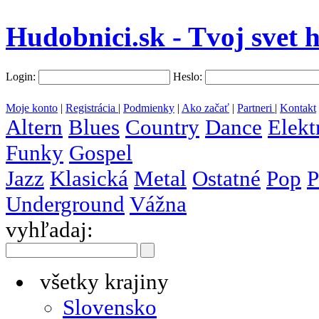
Hudobnici.sk - Tvoj svet 
Login:
Heslo:
Moje konto
|
Registrácia
|
Podmienky
|
Ako začať
|
Partneri
|
Kontakt
Altern
Blues
Country
Dance
Elekt
Funky
Gospel
Jazz
Klasická
Metal
Ostatné
Pop
P
Underground
Vážna
vyhľadaj:
všetky krajiny
Slovensko