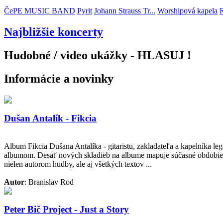
ČePE MUSIC BAND
Pyrit
Johann Strauss Tr...
Worshipová kapela
Najbližšie koncerty
Hudobné / video ukážky - HLASUJ !
Informácie a novinky
Dušan Antalík - Fikcia
Album Fikcia Dušana Antalíka - gitaristu, zakladateľa a kapelníka 
albumom. Desať nových skladieb na albume mapuje súčasné obdobie 
nielen autorom hudby, ale aj všetkých textov ...
Autor
: Branislav Rod
Peter Bič Project - Just a Story