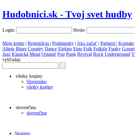
Hudobnici.sk - Tvoj svet hudby
Login:
Heslo:
Moje konto
|
Registrácia
|
Podmienky
|
Ako začať
|
Partneri
|
Kontakt
Altern
Blues
Country
Dance
Elektro
Etno
Folk
Folklór
Funky
Gospe
Jazz
Klasická
Metal
Ostatné
Pop
Punk
Revival
Rock
Underground
V
vyhľadaj:
všetky krajiny
Slovensko
všetky krajiny
slovenčina
slovenčina
Skupiny