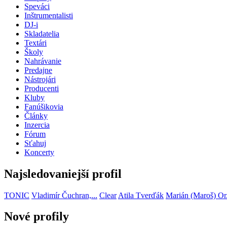
Speváci
Inštrumentalisti
DJ-i
Skladatelia
Textári
Školy
Nahrávanie
Predajne
Nástrojári
Producenti
Kluby
Fanúšikovia
Články
Inzercia
Fórum
Sťahuj
Koncerty
Najsledovaniejší profil
TONIC
Vladimír Čuchran,...
Clear
Atila Tverďák
Marián (Maroš) Or.
Nové profily