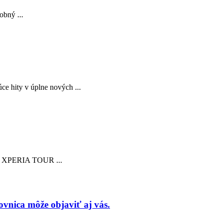
bný ...
e hity v úplne nových ...
Y XPERIA TOUR ...
nica môže objaviť aj vás.