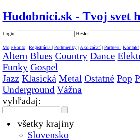
Hudobnici.sk - Tvoj svet 
Login:
Heslo:
Moje konto
|
Registrácia
|
Podmienky
|
Ako začať
|
Partneri
|
Kontakt
Altern
Blues
Country
Dance
Elekt
Funky
Gospel
Jazz
Klasická
Metal
Ostatné
Pop
P
Underground
Vážna
vyhľadaj:
všetky krajiny
Slovensko