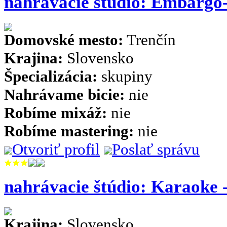
nahrávacie štúdio: Embargo
Domovské mesto:
Trenčín
Krajina:
Slovensko
Špecializácia:
skupiny
Nahrávame bicie:
nie
Robíme mixáž:
nie
Robíme mastering:
nie
Otvoriť profil
Poslať správu
nahrávacie štúdio: Karaoke 
Krajina:
Slovensko