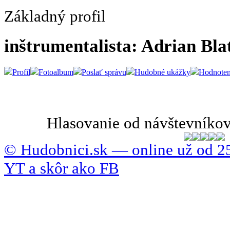
Základný profil
inštrumentalista: Adrian Bla
Profil
Fotoalbum
Poslať správu
Hudobné ukážky
Hodnoten
Hlasovanie od návštevníkov
© Hudobnici.sk — online už od 25
YT a skôr ako FB