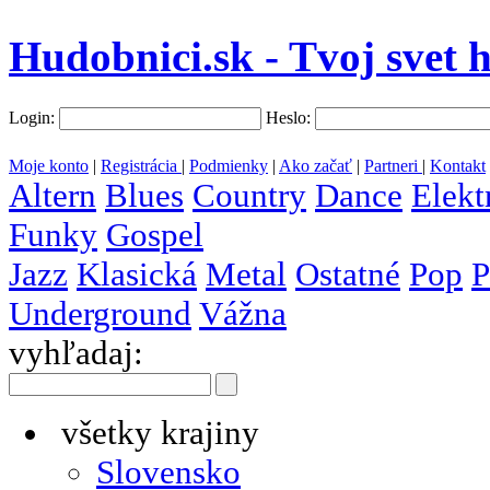
Hudobnici.sk - Tvoj svet 
Login:
Heslo:
Moje konto
|
Registrácia
|
Podmienky
|
Ako začať
|
Partneri
|
Kontakt
Altern
Blues
Country
Dance
Elekt
Funky
Gospel
Jazz
Klasická
Metal
Ostatné
Pop
P
Underground
Vážna
vyhľadaj:
všetky krajiny
Slovensko