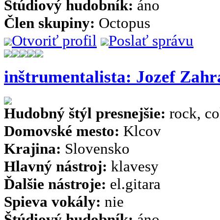
Štúdiový hudobník:
áno
Člen skupiny:
Octopus
Otvoriť profil
Poslať správu
inštrumentalista: Jozef Zah
Hudobný štýl presnejšie:
rock, co
Domovské mesto:
Klcov
Krajina:
Slovensko
Hlavný nástroj:
klavesy
Ďalšie nástroje:
el.gitara
Spieva vokály:
nie
Štúdiový hudobník:
áno