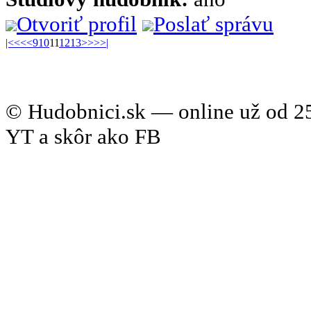
Otvoriť profil
Poslať správu
|<
<<
<
9
10
11
12
13
>
>>
>|
© Hudobnici.sk — online už od 25
YT a skôr ako FB