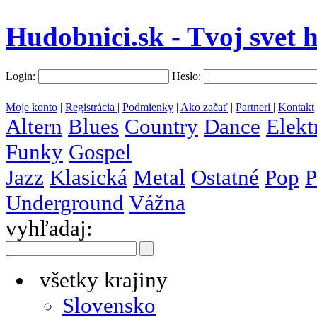
Hudobnici.sk - Tvoj svet 
Login:
Heslo:
Moje konto
|
Registrácia
|
Podmienky
|
Ako začať
|
Partneri
|
Kontakt
Altern
Blues
Country
Dance
Elekt
Funky
Gospel
Jazz
Klasická
Metal
Ostatné
Pop
P
Underground
Vážna
vyhľadaj:
všetky krajiny
Slovensko