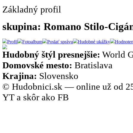
Základný profil
skupina: Romano Stilo-Cig
Profil
Fotoalbum
Poslať správu
Hudobné ukážky
Hodnoten
Hudobný štýl presnejšie:
World 
Domovské mesto:
Bratislava
Krajina:
Slovensko
© Hudobnici.sk — online už od 25
YT a skôr ako FB