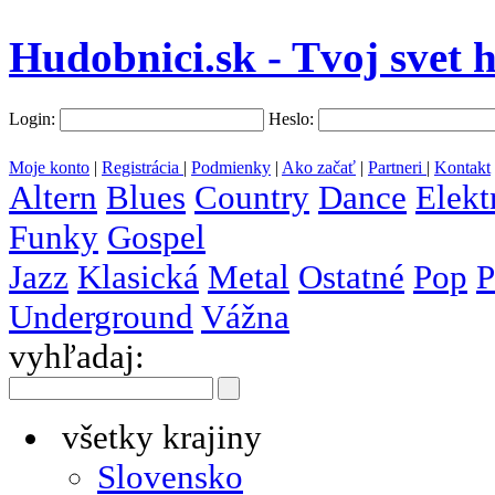
Hudobnici.sk - Tvoj svet 
Login:
Heslo:
Moje konto
|
Registrácia
|
Podmienky
|
Ako začať
|
Partneri
|
Kontakt
Altern
Blues
Country
Dance
Elekt
Funky
Gospel
Jazz
Klasická
Metal
Ostatné
Pop
P
Underground
Vážna
vyhľadaj:
všetky krajiny
Slovensko