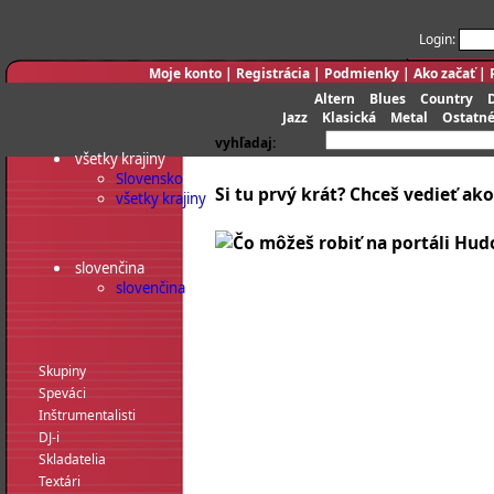
Login:
Moje konto
|
Registrácia
|
Podmienky
|
Ako začať
|
Altern
Blues
Country
Jazz
Klasická
Metal
Ostatn
vyhľadaj:
všetky krajiny
Slovensko
Si tu prvý krát? Chceš vedieť ako
všetky krajiny
slovenčina
slovenčina
Skupiny
Speváci
Inštrumentalisti
DJ-i
Skladatelia
Textári