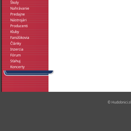
Školy
Nahrávanie
Predajne
Nástrojári
Producenti
Kluby
Fanúšikovia
Články
Inzercia
Fórum
Sťahuj
Koncerty
© Hudobnici.sk