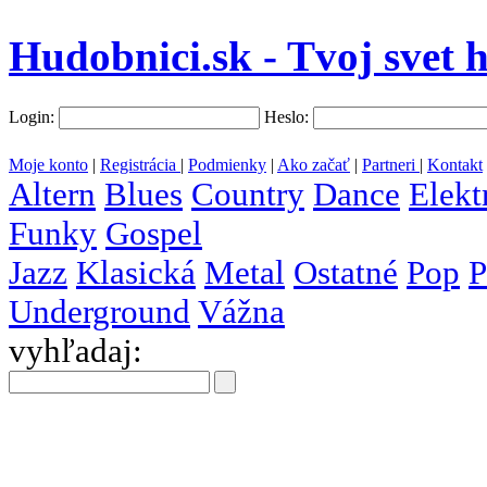
Hudobnici.sk - Tvoj svet 
Login:
Heslo:
Moje konto
|
Registrácia
|
Podmienky
|
Ako začať
|
Partneri
|
Kontakt
Altern
Blues
Country
Dance
Elekt
Funky
Gospel
Jazz
Klasická
Metal
Ostatné
Pop
P
Underground
Vážna
vyhľadaj:
všetky
krajiny