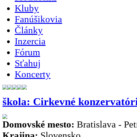
Kluby
Fanúšikovia
Články
Inzercia
Fórum
Sťahuj
Koncerty
škola: Cirkevné konzervatór
Domovské mesto:
Bratislava - Pet
Krajina:
Slovensko