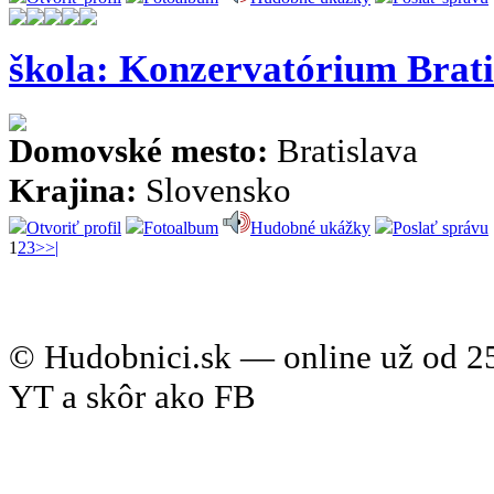
škola: Konzervatórium Brati
Domovské mesto:
Bratislava
Krajina:
Slovensko
Otvoriť profil
Fotoalbum
Hudobné ukážky
Poslať správu
1
2
3
>
>|
© Hudobnici.sk — online už od 25
YT a skôr ako FB