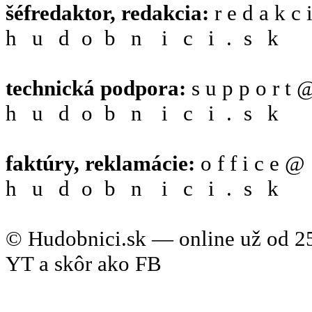
šéfredaktor, redakcia:
r e d a k c 
h
N
u
O
d
S
o
P
b
A
n
M
i
N
c
O
i
S
.
P
s
A
k
M
technická podpora:
s u p p o r t 
h
N
u
O
d
S
o
P
b
A
n
M
i
N
c
O
i
S
.
P
s
A
k
M
faktúry, reklamácie:
o f f i c e @
h
N
u
O
d
S
o
P
b
A
n
M
i
N
c
O
i
S
.
P
s
A
k
M
© Hudobnici.sk — online už od 25
YT a skôr ako FB