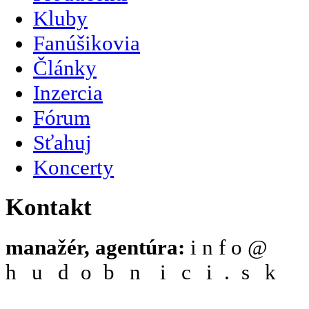
Kluby
Fanúšikovia
Články
Inzercia
Fórum
Sťahuj
Koncerty
Kontakt
manažér, agentúra:
i n f o @
h
N
u
O
d
S
o
P
b
A
n
M
i
N
c
O
i
S
.
P
s
A
k
M