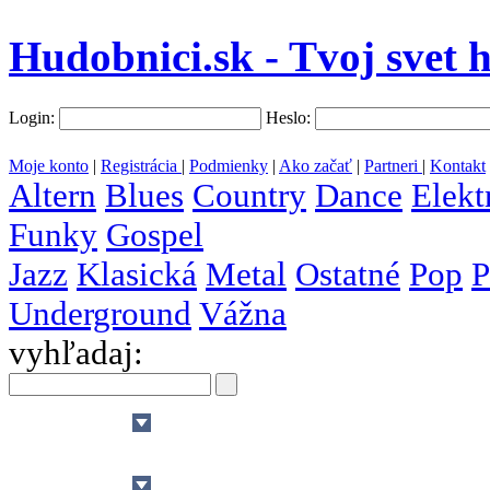
Hudobnici.sk - Tvoj svet 
Login:
Heslo:
Moje konto
|
Registrácia
|
Podmienky
|
Ako začať
|
Partneri
|
Kontakt
Altern
Blues
Country
Dance
Elekt
Funky
Gospel
Jazz
Klasická
Metal
Ostatné
Pop
P
Underground
Vážna
vyhľadaj:
všetky
krajiny