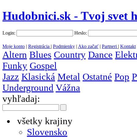
Hudobnici.sk - Tvoj svet 
Login:
Heslo:
Moje konto
|
Registrácia
|
Podmienky
|
Ako začať
|
Partneri
|
Kontakt
Altern
Blues
Country
Dance
Elekt
Funky
Gospel
Jazz
Klasická
Metal
Ostatné
Pop
P
Underground
Vážna
vyhľadaj:
všetky krajiny
Slovensko