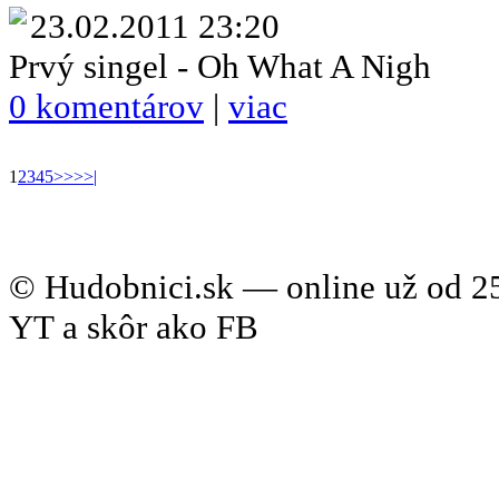
23.02.2011 23:20
Prvý singel - Oh What A Nigh
0 komentárov
|
viac
1
2
3
4
5
>
>>
>|
© Hudobnici.sk — online už od 25
YT a skôr ako FB