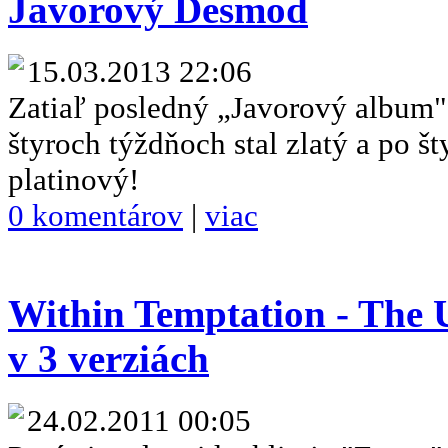
Javorový Desmod
15.03.2013 22:06
Zatiaľ posledný „Javorový album" 
štyroch týždňoch stal zlatý a po š
platinový!
0 komentárov
|
viac
Within Temptation - The U
v 3 verziách
24.02.2011 00:05