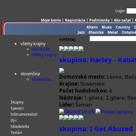
Login:
Moje konto
|
Registrácia
|
Podmienky
|
Ako začať
|
Altern
Blues
Country
Jazz
Klasická
Metal
Ostatn
vyhľadaj:
všetky krajiny
Slovensko
všetky krajiny
skupina: Harley - Kabá
slovenčina
Domovské mesto:
Levice, Bans
slovenčina
Krajina:
Slovensko
Počet hudobníkov:
4
Nástroje:
1.gitara, 2.gitara, Bas
Skupiny
Líder:
Šaman
Speváci
Otvoriť profil
Poslať správu
Inštrumentalisti
DJ-i
Skladatelia
skupina: I Get Abused
Textári