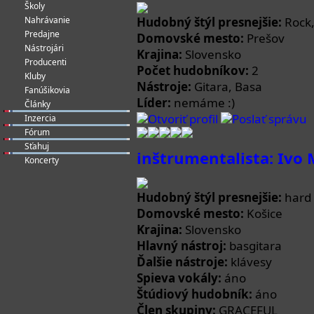
Školy
Nahrávanie
Hudobný štýl presnejšie:
Rock,
Predajne
Domovské mesto:
Prešov
Nástrojári
Krajina:
Slovensko
Producenti
Počet hudobníkov:
2
Kluby
Nástroje:
Gitara, Basa
Fanúšikovia
Líder:
nemáme :)
Články
Otvoriť profil
Poslať správu
Inzercia
Fórum
Sťahuj
inštrumentalista: Ivo 
Koncerty
Hudobný štýl presnejšie:
hard 
Domovské mesto:
Košice
Krajina:
Slovensko
Hlavný nástroj:
basgitara
Ďalšie nástroje:
klávesy
Spieva vokály:
áno
Štúdiový hudobník:
áno
Člen skupiny:
GRACEFUL