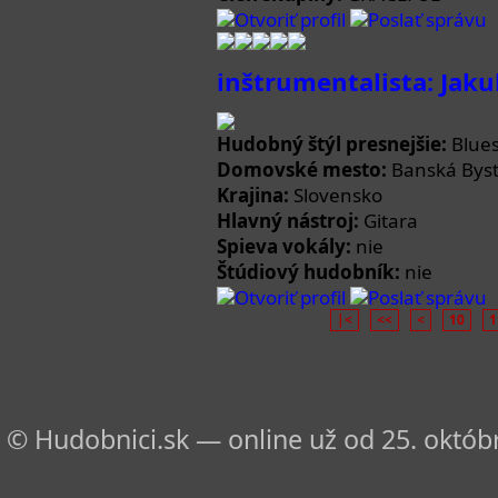
Otvoriť profil
Poslať správu
inštrumentalista: Jak
Hudobný štýl presnejšie:
Blues
Domovské mesto:
Banská Byst
Krajina:
Slovensko
Hlavný nástroj:
Gitara
Spieva vokály:
nie
Štúdiový hudobník:
nie
Otvoriť profil
Poslať správu
|<
<<
<
10
1
© Hudobnici.sk — online už od 25. októbr