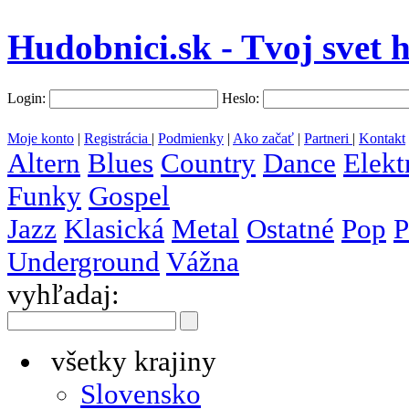
Hudobnici.sk - Tvoj svet 
Login:
Heslo:
Moje konto
|
Registrácia
|
Podmienky
|
Ako začať
|
Partneri
|
Kontakt
Altern
Blues
Country
Dance
Elekt
Funky
Gospel
Jazz
Klasická
Metal
Ostatné
Pop
P
Underground
Vážna
vyhľadaj:
všetky krajiny
Slovensko