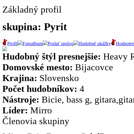
Základný profil
skupina: Pyrit
Profil
Fotoalbum
Poslať správu
Hudobné ukážky
Hodnoten
Hudobný štýl presnejšie:
Heavy 
Domovské mesto:
Bijacovce
Krajina:
Slovensko
Počet hudobníkov:
4
Nástroje:
Bicie, bass g, gitara,gita
Líder:
Mirro
Členovia skupiny