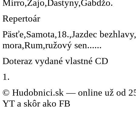
Mirro,Zajo,Dastyny,Gabdžo.
Repertoár
Päsťe,Samota,18.,Jazdec bezhlavy
mora,Rum,ružový sen......
Doteraz vydané vlastné CD
1.
© Hudobnici.sk — online už od 25
YT a skôr ako FB