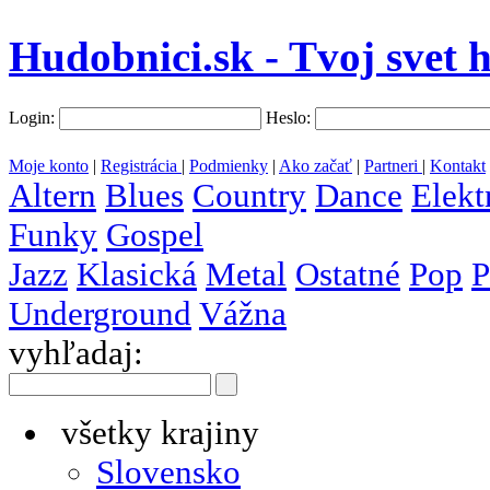
Hudobnici.sk - Tvoj svet 
Login:
Heslo:
Moje konto
|
Registrácia
|
Podmienky
|
Ako začať
|
Partneri
|
Kontakt
Altern
Blues
Country
Dance
Elekt
Funky
Gospel
Jazz
Klasická
Metal
Ostatné
Pop
P
Underground
Vážna
vyhľadaj:
všetky krajiny
Slovensko