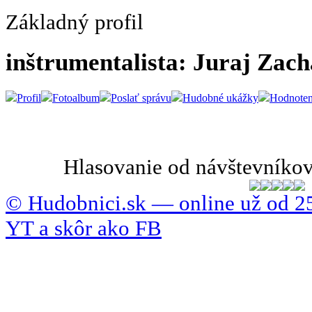
Základný profil
inštrumentalista: Juraj Zac
Profil
Fotoalbum
Poslať správu
Hudobné ukážky
Hodnoten
Hlasovanie od návštevníkov
© Hudobnici.sk — online už od 25
YT a skôr ako FB