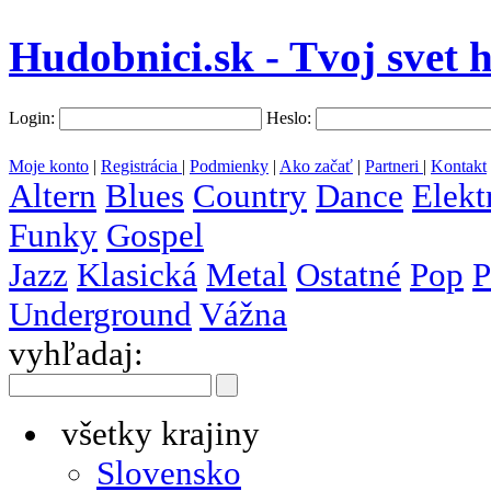
Hudobnici.sk - Tvoj svet 
Login:
Heslo:
Moje konto
|
Registrácia
|
Podmienky
|
Ako začať
|
Partneri
|
Kontakt
Altern
Blues
Country
Dance
Elekt
Funky
Gospel
Jazz
Klasická
Metal
Ostatné
Pop
P
Underground
Vážna
vyhľadaj:
všetky krajiny
Slovensko