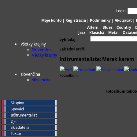
Login:
Moje konto
|
Registrácia
|
Podmienky
|
Ako začať
|
Altern
Blues
Country
Jazz
Klasická
Metal
Ostatn
vyhľadaj:
všetky krajiny
Základný profil
Slovensko
všetky krajiny
inštrumentalista: Marek keram
Profil
Fotoalbum
Poslať správu
Hud
slovenčina
Fotoalbum
slovenčina
Fotoalbum tohoto 
Skupiny
Speváci
Inštrumentalisti
DJ-i
Skladatelia
Textári