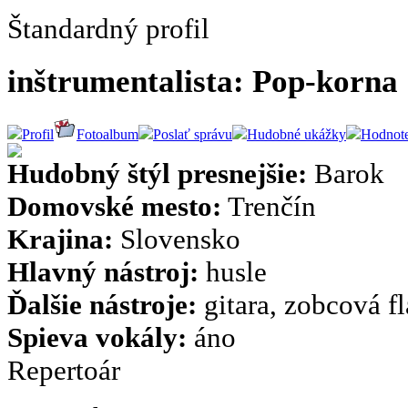
Štandardný profil
inštrumentalista: Pop-korna
Profil
Fotoalbum
Poslať správu
Hudobné ukážky
Hodnote
Hudobný štýl presnejšie:
Barok
Domovské mesto:
Trenčín
Krajina:
Slovensko
Hlavný nástroj:
husle
Ďalšie nástroje:
gitara, zobcová fl
Spieva vokály:
áno
Repertoár