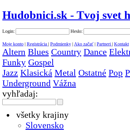
Hudobnici.sk - Tvoj svet 
Login:
Heslo:
Moje konto
|
Registrácia
|
Podmienky
|
Ako začať
|
Partneri
|
Kontakt
Altern
Blues
Country
Dance
Elekt
Funky
Gospel
Jazz
Klasická
Metal
Ostatné
Pop
P
Underground
Vážna
vyhľadaj:
všetky krajiny
Slovensko