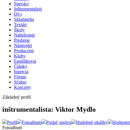
Speváci
Inštrumentalisti
DJ-i
Skladatelia
Textári
Školy
Nahrávanie
Predajne
Nástrojári
Producenti
Kluby
Fanúšikovia
Články
Inzercia
Fórum
Sťahuj
Koncerty
Základný profil
inštrumentalista: Viktor Mydlo
Profil
Fotoalbum
Poslať správu
Hudobné ukážky
Hodnoten
Fotoalbum