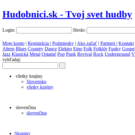
Hudobnici.sk - Tvoj svet hudby
Login:
Heslo:
Moje konto
|
Registrácia
|
Podmienky
|
Ako začať
|
Partneri
|
Kontakt
Altern
Blues
Country
Dance
Elektro
Etno
Folk
Folklór
Funky
Gospe
Jazz
Klasická
Metal
Ostatné
Pop
Punk
Revival
Rock
Underground
V
vyhľadaj:
všetky krajiny
Slovensko
všetky krajiny
slovenčina
slovenčina
Skupiny