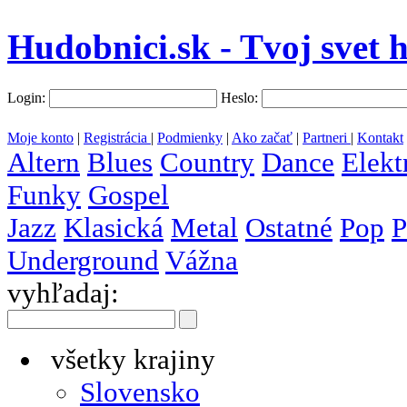
Hudobnici.sk - Tvoj svet 
Login:
Heslo:
Moje konto
|
Registrácia
|
Podmienky
|
Ako začať
|
Partneri
|
Kontakt
Altern
Blues
Country
Dance
Elekt
Funky
Gospel
Jazz
Klasická
Metal
Ostatné
Pop
P
Underground
Vážna
vyhľadaj:
všetky krajiny
Slovensko