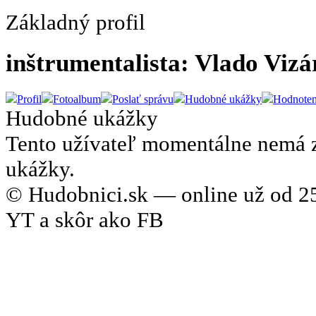
Základný profil
inštrumentalista: Vlado Vizá
Profil
Fotoalbum
Poslať správu
Hudobné ukážky
Hodnoten
Hudobné ukážky
Tento užívateľ momentálne nemá 
ukážky.
© Hudobnici.sk — online už od 25
YT a skôr ako FB