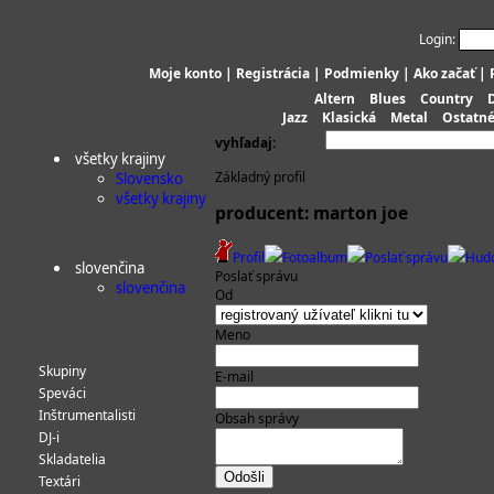
Login:
Moje konto
|
Registrácia
|
Podmienky
|
Ako začať
|
Altern
Blues
Country
Jazz
Klasická
Metal
Ostatn
vyhľadaj:
všetky krajiny
Základný profil
Slovensko
všetky krajiny
producent: marton joe
Profil
Fotoalbum
Poslať správu
Hud
slovenčina
Poslať správu
slovenčina
Od
Meno
Skupiny
E-mail
Speváci
Inštrumentalisti
Obsah správy
DJ-i
Skladatelia
Textári