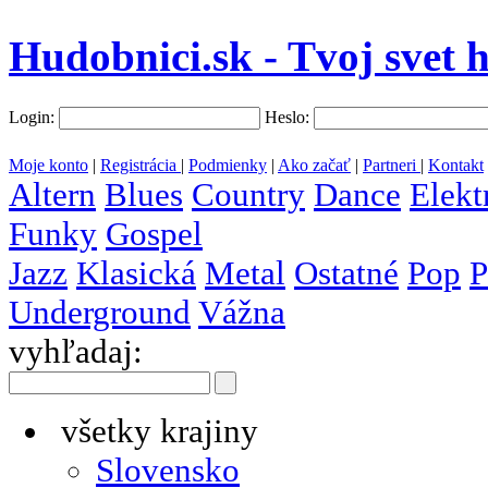
Hudobnici.sk - Tvoj svet 
Login:
Heslo:
Moje konto
|
Registrácia
|
Podmienky
|
Ako začať
|
Partneri
|
Kontakt
Altern
Blues
Country
Dance
Elekt
Funky
Gospel
Jazz
Klasická
Metal
Ostatné
Pop
P
Underground
Vážna
vyhľadaj:
všetky krajiny
Slovensko