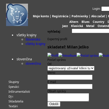
Login:
Moje konto
|
Registrácia
|
Podmienky
|
Ako začať
|
Altern
Blues
Country
Jazz
Klasická
Metal
Ostatn
vyhľadaj:
všetky krajiny
Expertný profil
Slovensko
všetky krajiny
skladateľ: Milan Ješko
Profil
Fotoalbum
Poslať správu
Hud
slovenčina
Poslať správu
slovenčina
Od
Meno
Skupiny
E-mail
Speváci
Obsah správy
Inštrumentalisti
DJ-i
Skladatelia
Textári