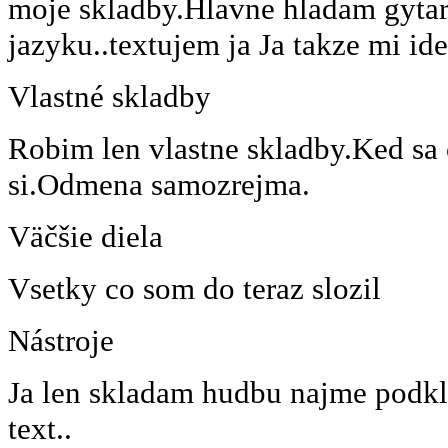
moje skladby.Hlavne hladam gytari
jazyku..textujem ja Ja takze mi id
Vlastné skladby
Robim len vlastne skladby.Ked sa
si.Odmena samozrejma.
Väčšie diela
Vsetky co som do teraz slozil
Nástroje
Ja len skladam hudbu najme podkla
text..