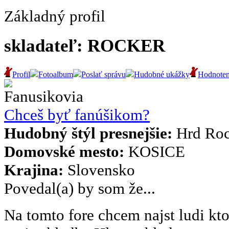
Základný profil
skladateľ: ROCKER
Profil
Fotoalbum
Poslať správu
Hudobné ukážky
Hodnoten
Fanusikovia
Chceš byť fanúšikom?
Hudobný štýl presnejšie:
Hrd Roc
Domovské mesto:
KOSICE
Krajina:
Slovensko
Povedal(a) by som že...
Na tomto fore chcem najst ludi kt