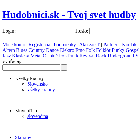
Hudobnici.sk - Tvoj svet hudby
Login:
Heslo:
Moje konto
|
Registrácia
|
Podmienky
|
Ako začať
|
Partneri
|
Kontakt
Altern
Blues
Country
Dance
Elektro
Etno
Folk
Folklór
Funky
Gospe
Jazz
Klasická
Metal
Ostatné
Pop
Punk
Revival
Rock
Underground
V
vyhľadaj:
všetky krajiny
Slovensko
všetky krajiny
slovenčina
slovenčina
Skupiny