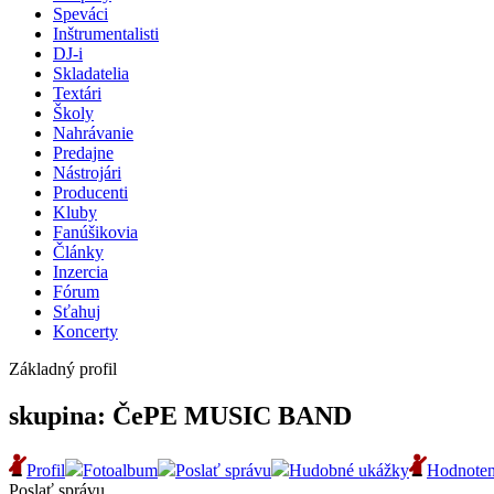
Speváci
Inštrumentalisti
DJ-i
Skladatelia
Textári
Školy
Nahrávanie
Predajne
Nástrojári
Producenti
Kluby
Fanúšikovia
Články
Inzercia
Fórum
Sťahuj
Koncerty
Základný profil
skupina: ČePE MUSIC BAND
Profil
Fotoalbum
Poslať správu
Hudobné ukážky
Hodnoten
Poslať správu