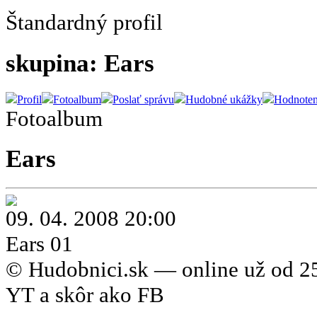
Štandardný profil
skupina: Ears
Profil
Fotoalbum
Poslať správu
Hudobné ukážky
Hodnoten
Fotoalbum
Ears
09. 04. 2008 20:00
Ears 01
© Hudobnici.sk — online už od 25
YT a skôr ako FB