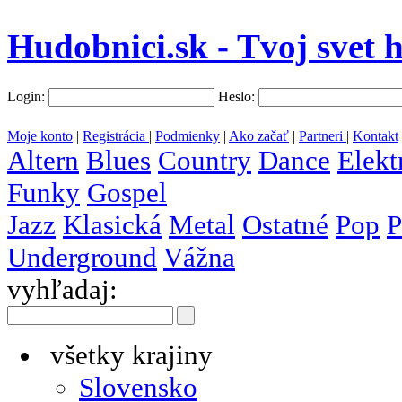
Hudobnici.sk - Tvoj svet 
Login:
Heslo:
Moje konto
|
Registrácia
|
Podmienky
|
Ako začať
|
Partneri
|
Kontakt
Altern
Blues
Country
Dance
Elekt
Funky
Gospel
Jazz
Klasická
Metal
Ostatné
Pop
P
Underground
Vážna
vyhľadaj:
všetky krajiny
Slovensko