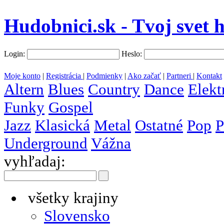
Hudobnici.sk - Tvoj svet 
Login:
Heslo:
Moje konto
|
Registrácia
|
Podmienky
|
Ako začať
|
Partneri
|
Kontakt
Altern
Blues
Country
Dance
Elekt
Funky
Gospel
Jazz
Klasická
Metal
Ostatné
Pop
P
Underground
Vážna
vyhľadaj:
všetky krajiny
Slovensko