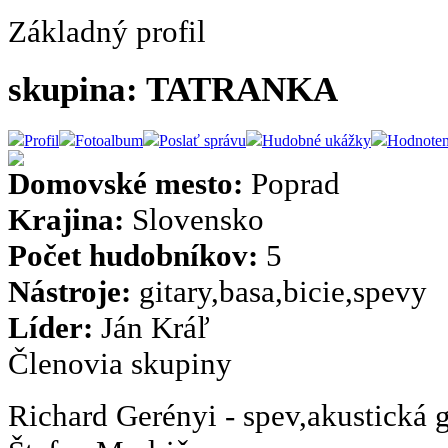
Základný profil
skupina: TATRANKA
Profil
Fotoalbum
Poslať správu
Hudobné ukážky
Hodnoten
Domovské mesto:
Poprad
Krajina:
Slovensko
Počet hudobníkov:
5
Nástroje:
gitary,basa,bicie,spevy
Líder:
Ján Kráľ
Členovia skupiny
Richard Gerényi - spev,akustická g