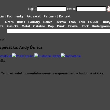
Login:
Heslo:
cia
|
Podmienky
|
Ako začať
|
Partneri
|
Kontakt
Altern
Blues
Country
Dance
Elektro
Etno
Folk
Folklór
Funk
azz
Klasická
Metal
Ostatné
Pop
Punk
Revival
Rock
Undergroun
rofil
 speváčka: Andy Ďurica
otoalbum
Poslať správu
Hudobné ukážky
Hodnotenie
ážky
Tento užívateľ momentálne nemá zverejnené žiadne hudobné ukážky.