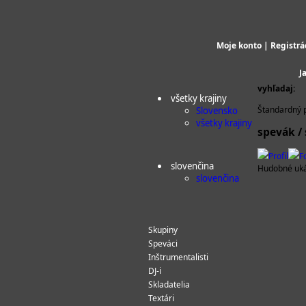
Moje konto
|
Registrá
J
vyhľadaj:
všetky krajiny
Štandardný p
Slovensko
všetky krajiny
spevák /
Profil
F
slovenčina
Hudobné uk
slovenčina
Skupiny
Speváci
Inštrumentalisti
DJ-i
Skladatelia
Textári