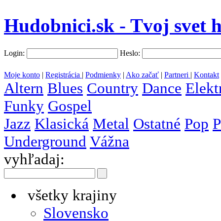
Hudobnici.sk - Tvoj svet 
Login:
Heslo:
Moje konto
|
Registrácia
|
Podmienky
|
Ako začať
|
Partneri
|
Kontakt
Altern
Blues
Country
Dance
Elekt
Funky
Gospel
Jazz
Klasická
Metal
Ostatné
Pop
P
Underground
Vážna
vyhľadaj:
všetky krajiny
Slovensko