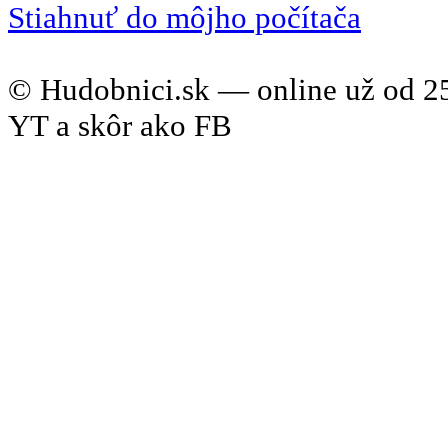
Stiahnuť do môjho počítača
© Hudobnici.sk — online už od 25
YT a skôr ako FB