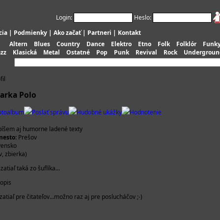
Login:
Heslo:
cia
|
Podmienky
|
Ako začať
|
Partneri
|
Kontakt
Altern
Blues
Country
Dance
Elektro
Etno
Folk
Folklór
Funk
azz
Klasická
Metal
Ostatné
Pop
Punk
Revival
Rock
Undergroun
fil
Marka Polo
otoalbum
Poslať správu
Hudobné ukážky
Hodnotenie
píšem aj humorne ladené texty
esto:
Prešov
vensko
, zbierka)
zatiaľ taká zo šuflíka...
topis
zatiaľ pre čitateľov...možno raz aj pre poslucháčov ;-)