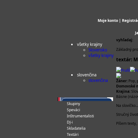
Moje konto
|
Registrá
J
vyhľadaj:
všetky krajiny
Základný pro
Slovensko
všetky krajiny
textár: 
Profil
F
slovenčina
slovenčina
Žáner:
Pop, 
Domovské m
Krajina:
Slo
Básne (názov
Skupiny
Na slovíčko...
Speváci
Stručný živo
Inštrumentalisti
DJ-i
Píšem texty, 
Skladatelia
Textári