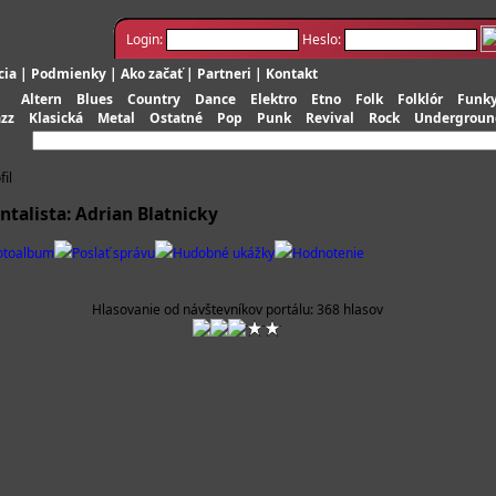
Login:
Heslo:
cia
|
Podmienky
|
Ako začať
|
Partneri
|
Kontakt
Altern
Blues
Country
Dance
Elektro
Etno
Folk
Folklór
Funk
azz
Klasická
Metal
Ostatné
Pop
Punk
Revival
Rock
Undergroun
fil
talista: Adrian Blatnicky
otoalbum
Poslať správu
Hudobné ukážky
Hodnotenie
Hlasovanie od návštevníkov portálu: 368 hlasov