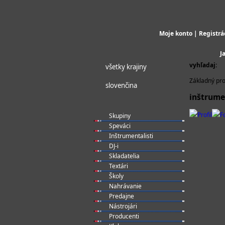
Moje konto
|
Registrá
J
vyhľadaj:
všetky krajiny
Základný pro
slovenčina
inštrumen
Profil
F
Skupiny
Speváci
Inštrumentalisti
DJ-i
Skladatelia
Textári
Školy
Nahrávanie
Predajne
Nástrojári
Producenti