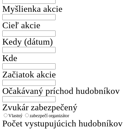
Myšlienka akcie
Cieľ akcie
Kedy (dátum)
Kde
Začiatok akcie
Očakávaný príchod hudobníkov
Zvukár zabezpečený
Vlastný
zabezpečí organizátor
Počet vystupujúcich hudobníkov