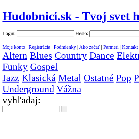
Hudobnici.sk - Tvoj svet 
Login:
Heslo:
Moje konto
|
Registrácia
|
Podmienky
|
Ako začať
|
Partneri
|
Kontakt
Altern
Blues
Country
Dance
Elekt
Funky
Gospel
Jazz
Klasická
Metal
Ostatné
Pop
P
Underground
Vážna
vyhľadaj:
všetky
krajiny