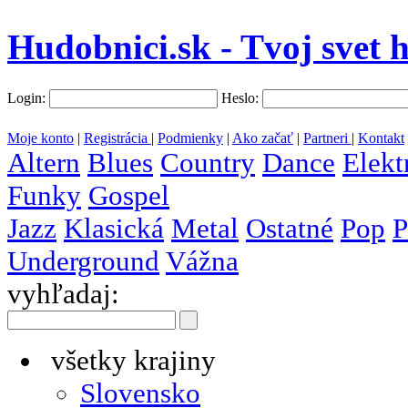
Hudobnici.sk - Tvoj svet 
Login:
Heslo:
Moje konto
|
Registrácia
|
Podmienky
|
Ako začať
|
Partneri
|
Kontakt
Altern
Blues
Country
Dance
Elekt
Funky
Gospel
Jazz
Klasická
Metal
Ostatné
Pop
P
Underground
Vážna
vyhľadaj:
všetky krajiny
Slovensko