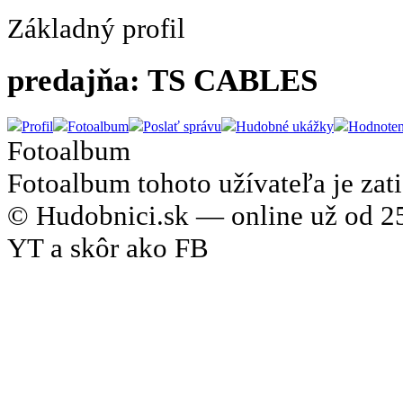
Základný profil
predajňa: TS CABLES
Profil
Fotoalbum
Poslať správu
Hudobné ukážky
Hodnoten
Fotoalbum
Fotoalbum tohoto užívateľa je zati
© Hudobnici.sk — online už od 25
YT a skôr ako FB