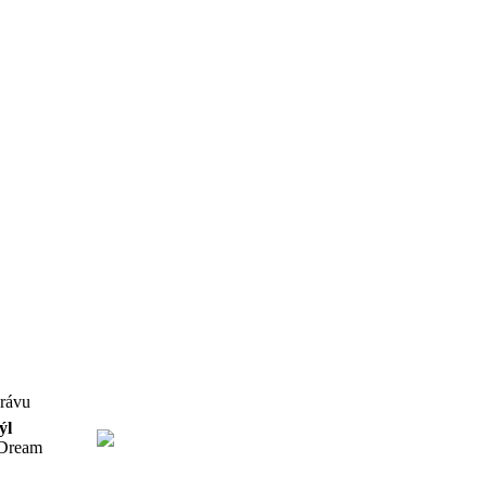
Základný profil
právu
ýl
Dream