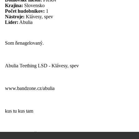
Krajina:
Slovensko
Počet hudobníkov:
1
Nástroje:
Klávesy, spev
Líder:
Abulia
Povedal(a) by som že...
Som ňenagelovaný.
Členovia skupiny
Abulia Teething LSD - Klávesy, spev
Repertoár
www.bandzone.cz/abulia
Doterajšia koncertná činnosť
kus tu kus tam
Stručný životopis
narodil som sa žijem a zomriem