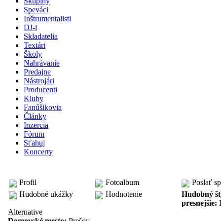
Skupiny
Speváci
Inštrumentalisti
DJ-i
Skladatelia
Textári
Školy
Nahrávanie
Predajne
Nástrojári
Producenti
Kluby
Fanúšikovia
Články
Inzercia
Fórum
Sťahuj
Koncerty
skupina: Abulia
Profil
Fotoalbum
Poslať s
Hudobné ukážky
Hodnotenie
Hudobný št
presnejšie:
Alternative
Domovské mesto:
Prešov