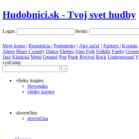
Hudobnici.sk - Tvoj svet hudby
Login:
Heslo:
Moje konto
|
Registrácia
|
Podmienky
|
Ako začať
|
Partneri
|
Kontakt
Altern
Blues
Country
Dance
Elektro
Etno
Folk
Folklór
Funky
Gospe
Jazz
Klasická
Metal
Ostatné
Pop
Punk
Revival
Rock
Underground
V
vyhľadaj:
všetky krajiny
Slovensko
všetky krajiny
slovenčina
slovenčina