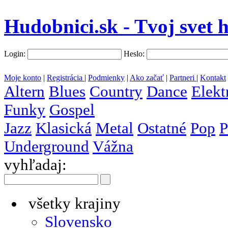
Hudobnici.sk - Tvoj svet 
Login:
Heslo:
Moje konto
|
Registrácia
|
Podmienky
|
Ako začať
|
Partneri
|
Kontakt
Altern
Blues
Country
Dance
Elekt
Funky
Gospel
Jazz
Klasická
Metal
Ostatné
Pop
P
Underground
Vážna
vyhľadaj:
všetky krajiny
Slovensko