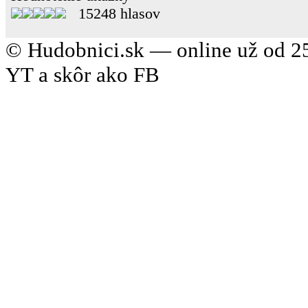
15248 hlasov
© Hudobnici.sk — online už od 25
YT a skôr ako FB