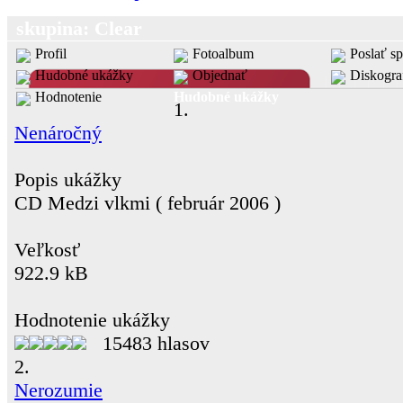
skupina: Clear
Profil
Fotoalbum
Poslať s
Hudobné ukážky
Objednať
Diskogra
Hodnotenie
Hudobné ukážky
1.
Nenáročný
Popis ukážky
CD Medzi vlkmi ( február 2006 )
Veľkosť
922.9 kB
Hodnotenie ukážky
15483 hlasov
2.
Nerozumie