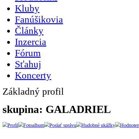
Kluby
Fanúšikovia
Články
Inzercia
Fórum
Sťahuj
Koncerty
Základný profil
skupina: GALADRIEL
Profil
Fotoalbum
Poslať správu
Hudobné ukážky
Hodnoten