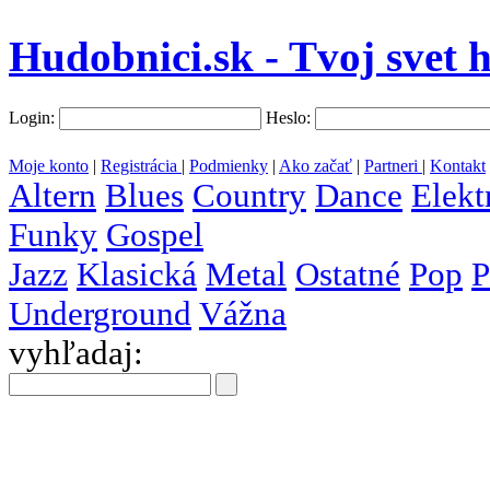
Hudobnici.sk - Tvoj svet 
Login:
Heslo:
Moje konto
|
Registrácia
|
Podmienky
|
Ako začať
|
Partneri
|
Kontakt
Altern
Blues
Country
Dance
Elekt
Funky
Gospel
Jazz
Klasická
Metal
Ostatné
Pop
P
Underground
Vážna
vyhľadaj:
všetky
krajiny