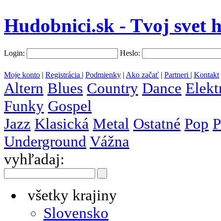
Hudobnici.sk - Tvoj svet 
Login:
Heslo:
Moje konto
|
Registrácia
|
Podmienky
|
Ako začať
|
Partneri
|
Kontakt
Altern
Blues
Country
Dance
Elekt
Funky
Gospel
Jazz
Klasická
Metal
Ostatné
Pop
P
Underground
Vážna
vyhľadaj:
všetky krajiny
Slovensko