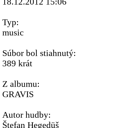
18.12.2012 15:06
Typ:
music
Súbor bol stiahnutý:
389 krát
Z albumu:
GRAVIS
Autor hudby:
Štefan Hegedüš