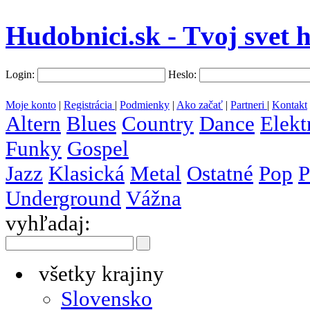
Hudobnici.sk - Tvoj svet 
Login:
Heslo:
Moje konto
|
Registrácia
|
Podmienky
|
Ako začať
|
Partneri
|
Kontakt
Altern
Blues
Country
Dance
Elekt
Funky
Gospel
Jazz
Klasická
Metal
Ostatné
Pop
P
Underground
Vážna
vyhľadaj:
všetky krajiny
Slovensko