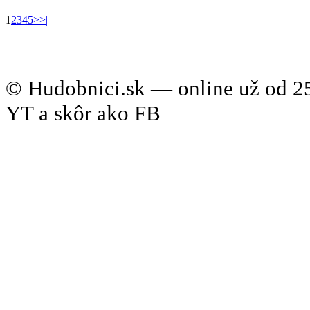
1
2
3
4
5
>
>|
© Hudobnici.sk — online už od 25
YT a skôr ako FB