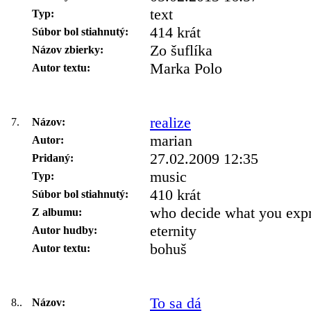
text
Typ:
414 krát
Súbor bol stiahnutý:
Zo šuflíka
Názov zbierky:
Marka Polo
Autor textu:
realize
7.
Názov:
marian
Autor:
27.02.2009 12:35
Pridaný:
music
Typ:
410 krát
Súbor bol stiahnutý:
who decide what you exp
Z albumu:
eternity
Autor hudby:
bohuš
Autor textu:
To sa dá
8..
Názov: