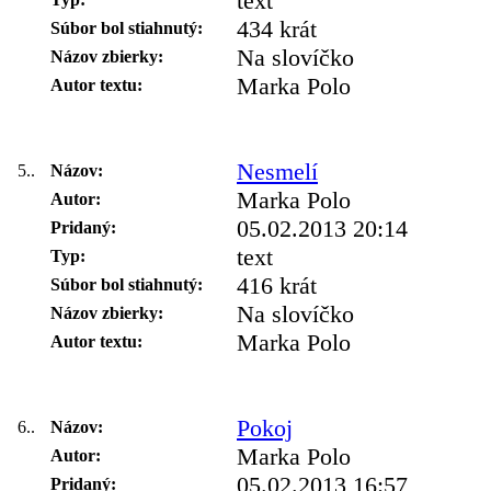
text
434 krát
Súbor bol stiahnutý:
Na slovíčko
Názov zbierky:
Marka Polo
Autor textu:
Nesmelí
5..
Názov:
Marka Polo
Autor:
05.02.2013 20:14
Pridaný:
text
Typ:
416 krát
Súbor bol stiahnutý:
Na slovíčko
Názov zbierky:
Marka Polo
Autor textu:
Pokoj
6..
Názov:
Marka Polo
Autor:
05.02.2013 16:57
Pridaný: