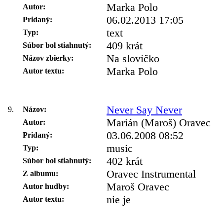
Marka Polo
Autor:
06.02.2013 17:05
Pridaný:
text
Typ:
409 krát
Súbor bol stiahnutý:
Na slovíčko
Názov zbierky:
Marka Polo
Autor textu:
Never Say Never
9.
Názov:
Marián (Maroš) Oravec
Autor:
03.06.2008 08:52
Pridaný:
music
Typ:
402 krát
Súbor bol stiahnutý:
Oravec Instrumental
Z albumu:
Maroš Oravec
Autor hudby:
nie je
Autor textu: