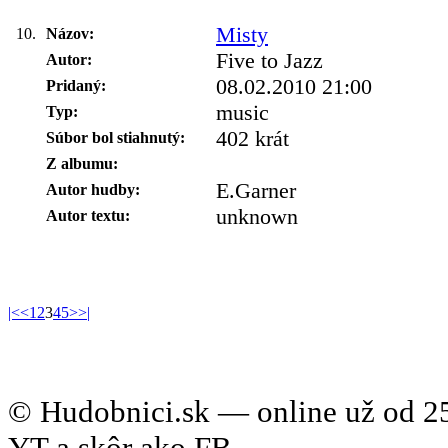
Misty
10.
Názov:
Five to Jazz
Autor:
08.02.2010 21:00
Pridaný:
music
Typ:
402 krát
Súbor bol stiahnutý:
Z albumu:
E.Garner
Autor hudby:
unknown
Autor textu:
|<
<
1
2
3
4
5
>
>|
© Hudobnici.sk — online už od 25
YT a skôr ako FB