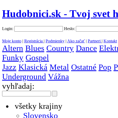
Hudobnici.sk - Tvoj svet 
Login:
Heslo:
Moje konto
|
Registrácia
|
Podmienky
|
Ako začať
|
Partneri
|
Kontakt
Altern
Blues
Country
Dance
Elekt
Funky
Gospel
Jazz
Klasická
Metal
Ostatné
Pop
P
Underground
Vážna
vyhľadaj:
všetky krajiny
Slovensko