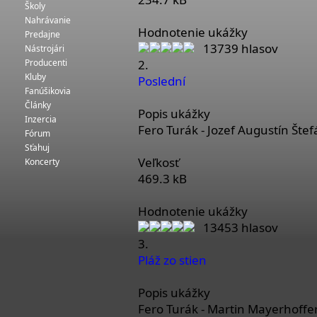
Školy
Nahrávanie
Hodnotenie ukážky
Predajne
13739 hlasov
Nástrojári
Producenti
2.
Kluby
Poslední
Fanúšikovia
Články
Popis ukážky
Inzercia
Fero Turák - Jozef Augustín Štef
Fórum
Sťahuj
Veľkosť
Koncerty
469.3 kB
Hodnotenie ukážky
13453 hlasov
3.
Pláž zo stien
Popis ukážky
Fero Turák - Martin Mayerhoffe