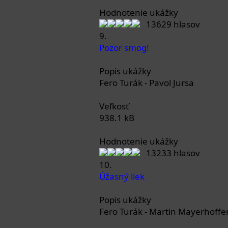
Hodnotenie ukážky
13629 hlasov
9.
Pozor smog!
Popis ukážky
Fero Turák - Pavol Jursa
Veľkosť
938.1 kB
Hodnotenie ukážky
13233 hlasov
10.
Úžasný liek
Popis ukážky
Fero Turák - Martin Mayerhoffe