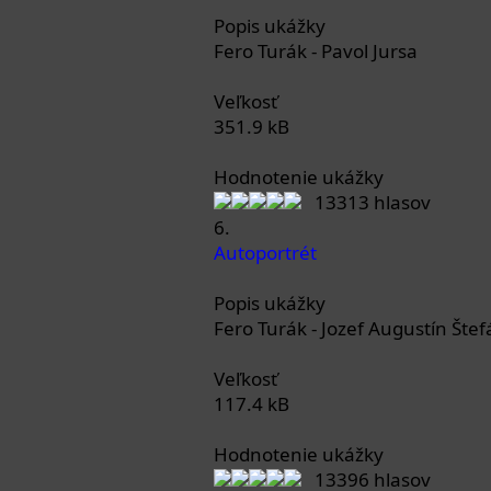
Popis ukážky
Fero Turák - Pavol Jursa
Veľkosť
351.9 kB
Hodnotenie ukážky
13313 hlasov
6.
Autoportrét
Popis ukážky
Fero Turák - Jozef Augustín Štef
Veľkosť
117.4 kB
Hodnotenie ukážky
13396 hlasov