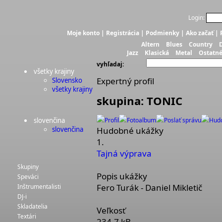
Login:
Moje konto
|
Registrácia
|
Podmienky
|
Ako začať
|
Altern
Blues
Country
Jazz
Klasická
Metal
Ostatn
vyhľadaj:
všetky krajiny
Expertný profil
Slovensko
všetky krajiny
skupina: TONIC
slovenčina
Profil
Fotoalbum
Poslať správu
Hud
slovenčina
Hudobné ukážky
1.
Tajná výprava
Skupiny
Popis ukážky
Speváci
Fero Turák - Daniel Mikletič
Inštrumentalisti
DJ-i
Skladatelia
Veľkosť
Textári
234.7 kB