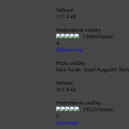
Veľkosť
117.4 kB
Hodnotenie ukážky
13494 hlasov
4.
Úžasné sny
Popis ukážky
Fero Turák - Jozef Augustín Štef
Veľkosť
351.9 kB
Hodnotenie ukážky
13523 hlasov
5.
Zametajú