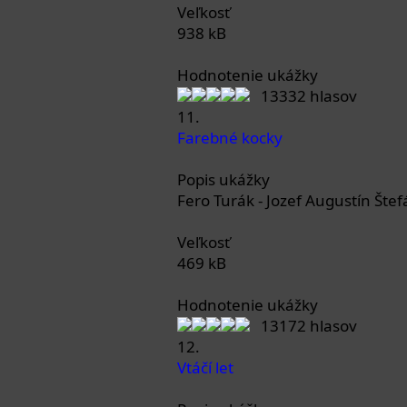
Veľkosť
938 kB
Hodnotenie ukážky
13332 hlasov
11.
Farebné kocky
Popis ukážky
Fero Turák - Jozef Augustín Štef
Veľkosť
469 kB
Hodnotenie ukážky
13172 hlasov
12.
Vtáčí let