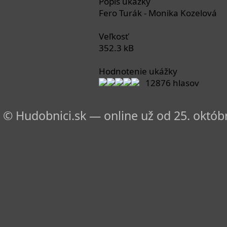
Popis ukážky
Fero Turák - Monika Kozelová
Veľkosť
352.3 kB
Hodnotenie ukážky
12876 hlasov
© Hudobnici.sk — online už od 25. októbr