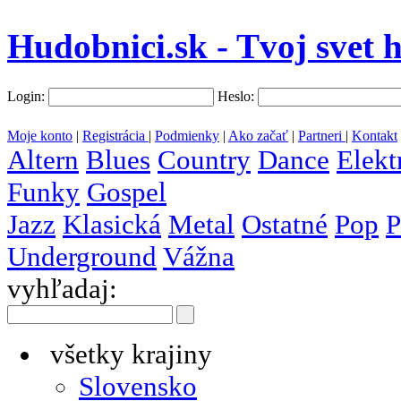
Hudobnici.sk - Tvoj svet 
Login:
Heslo:
Moje konto
|
Registrácia
|
Podmienky
|
Ako začať
|
Partneri
|
Kontakt
Altern
Blues
Country
Dance
Elekt
Funky
Gospel
Jazz
Klasická
Metal
Ostatné
Pop
P
Underground
Vážna
vyhľadaj:
všetky krajiny
Slovensko