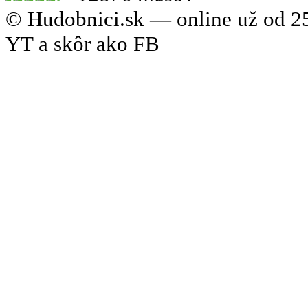
© Hudobnici.sk — online už od 25
YT a skôr ako FB